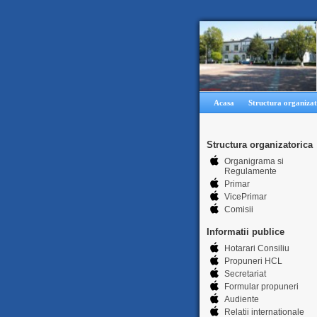
Acasa
Structura organizat
Structura organizatorica
Organigrama si
Regulamente
Primar
VicePrimar
Comisii
Informatii publice
Hotarari Consiliu
Propuneri HCL
Secretariat
Formular propuneri
Audiente
Relatii internationale