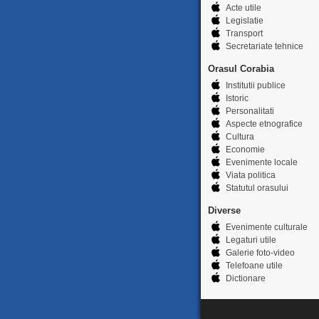
Acte utile
Legislatie
Transport
Secretariate tehnice
Orasul Corabia
Institutii publice
Istoric
Personalitati
Aspecte etnografice
Cultura
Economie
Evenimente locale
Viata politica
Statutul orasului
Diverse
Evenimente culturale
Legaturi utile
Galerie foto-video
Telefoane utile
Dictionare