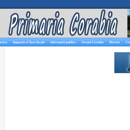
orica
Impozite si Taxe locale
Informatii publice
Orasul Corabia
Diverse
Co