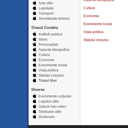
Aspecte etnografice
Acte utile
Cultura
Legislatie
Transport
Economie
Secretariate tehnice
Evenimente locale
Orasul Corabia
Viata politica
Institutii publice
Istoric
Statutul orasului
Personalitati
Aspecte etnografice
Cultura
Economie
Evenimente locale
Viata politica
Statutul orasului
Timpul liber
Diverse
Evenimente culturale
Legaturi utile
Galerie foto-video
Telefoane utile
Dictionare