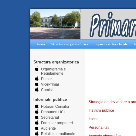
Acasa
Structura organizatorica
Impozite si Taxe locale
I
Structura organizatorica
Organigrama si
Regulamente
Primar
VicePrimar
Comisii
Informatii publice
Strategia de dezvoltare a or
Hotarari Consiliu
Institutii publice
Propuneri HCL
Secretariat
Istoric
Formular propuneri
Personalitati
Audiente
Relatii internationale