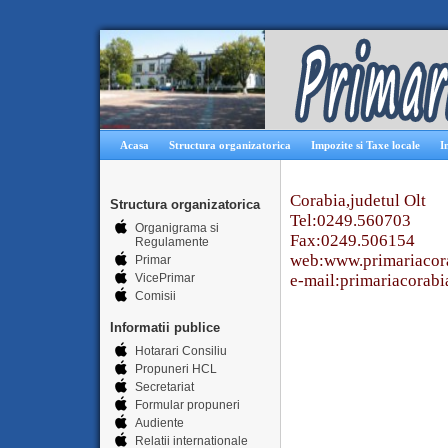
Acasa
Structura organizatorica
Impozite si Taxe locale
I
Corabia,judetul Olt
Structura organizatorica
Tel:0249.560703
Organigrama si
Fax:0249.506154
Regulamente
web:www.primariacora
Primar
VicePrimar
e-mail:primariacora
Comisii
Informatii publice
Hotarari Consiliu
Propuneri HCL
Secretariat
Formular propuneri
Audiente
Relatii internationale