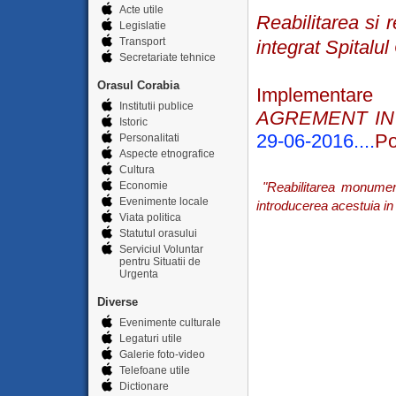
Acte utile
Reabilitarea si 
Legislatie
Transport
integrat Spitalu
Secretariate tehnice
Orasul Corabia
Implementare 
Institutii publice
AGREMENT IN
Istoric
29-06-2016....
Po
Personalitati
Aspecte etnografice
Cultura
Economie
"Reabilitarea monumentu
Evenimente locale
introducerea acestuia in c
Viata politica
Statutul orasului
Serviciul Voluntar
pentru Situatii de
Urgenta
Diverse
Evenimente culturale
Legaturi utile
Galerie foto-video
Telefoane utile
Dictionare